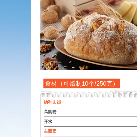
食材（可焙制10个/250克）
汤种面团
高筋粉
开水
主面团