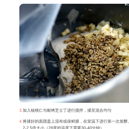
3.
加入核桃仁与耐烤芝士丁进行搅拌，揉至混合均匀
4.
将揉好的面团盖上湿布或保鲜膜，在室温下进行第一次发酵
2-2.5倍大小（28度的温度下需要30-40分钟）