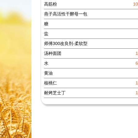
高筋粉
1
燕子高活性干酵母一包
糖
盐
师傅300改良剂-柔软型
汤种面团
水
黄油
核桃仁
耐烤芝士丁