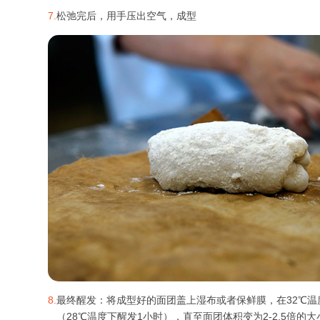
7.
松弛完后，用手压出空气，成型
8.
最终醒发：将成型好的面团盖上湿布或者保鲜膜，在32℃温
（28℃温度下醒发1小时），直至面团体积变为2-2.5倍的大