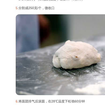
5.
分割成250克/个，微收口
6.
将面团排气后滚圆，在28℃温度下松弛60分钟