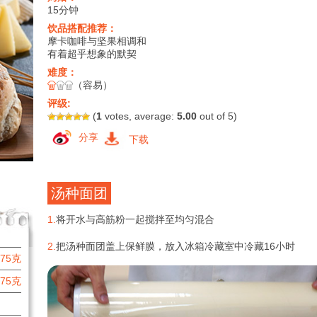
15分钟
饮品搭配推荐：
摩卡咖啡与坚果相调和
有着超乎想象的默契
难度：
（容易）
评级:
(
1
votes, average:
5.00
out of 5)
分享
下载
汤种面团
1.
将开水与高筋粉一起搅拌至均匀混合
2.
把汤种面团盖上保鲜膜，放入冰箱冷藏室中冷藏16小时
75克
75克