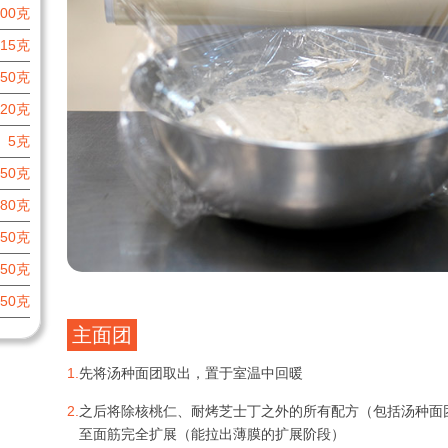
000克
15克
50克
20克
5克
150克
680克
50克
150克
150克
主面团
1.
先将汤种面团取出，置于室温中回暖
2.
之后将除核桃仁、耐烤芝士丁之外的所有配方（包括汤种面
至面筋完全扩展（能拉出薄膜的扩展阶段）