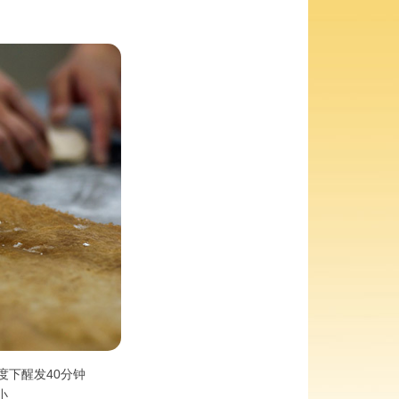
度下醒发40分钟
小