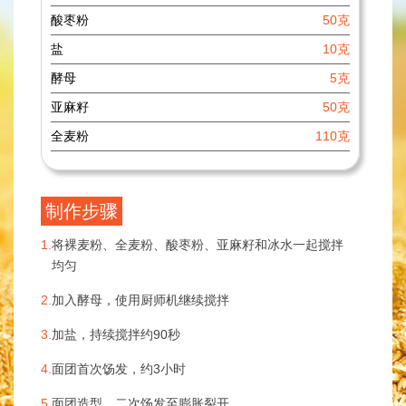
酸枣粉
50克
盐
10克
酵母
5克
亚麻籽
50克
全麦粉
110克
制作步骤
1.
将裸麦粉、全麦粉、酸枣粉、亚麻籽和冰水一起搅拌
均匀
2.
加入酵母，使用厨师机继续搅拌
3.
加盐，持续搅拌约90秒
4.
面团首次饧发，约3小时
5.
面团造型，二次饧发至膨胀裂开