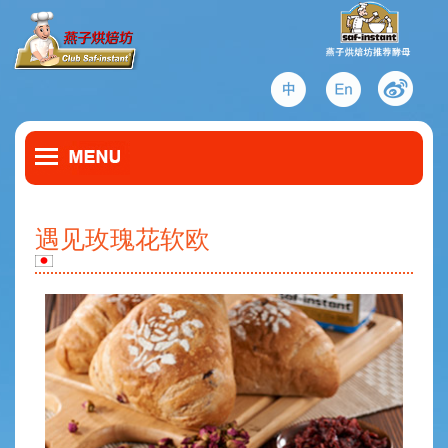
遇见玫瑰花软欧