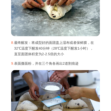
8.
最终醒发：将成型好的面团盖上湿布或者保鲜膜，在
32℃温度下醒发40分钟（28℃温度下醒发1小时），
直至面团体积变为2-2.5倍的大小
9.
表面撒面粉，并在三个角各画出2道割痕迹