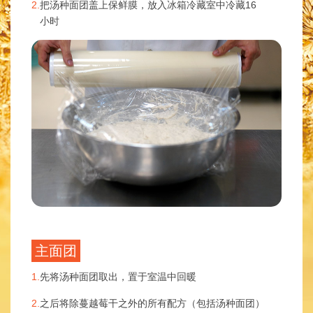
2.
把汤种面团盖上保鲜膜，放入冰箱冷藏室中冷藏16
小时
主面团
1.
先将汤种面团取出，置于室温中回暖
2.
之后将除蔓越莓干之外的所有配方（包括汤种面团）