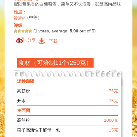
配以带果香的白葡萄酒，简单又不失浪漫，彰显高尚品味
难度：
（中等）
评级:
(
1
votes, average:
5.00
out of 5)
分享
下载
食材（可焙制11个/250克）
汤种面团
高筋粉
75克
开水
75克
主面团
高筋粉
1000克
燕子高活性干酵母一包
15克