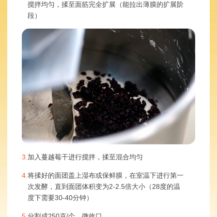
搅拌均匀，揉至面筋完全扩展（能拉出薄膜的扩展阶
段）
3.
加入蔓越莓干进行搅拌，揉至混合均匀
4.
将揉好的面团盖上湿布或保鲜膜，在室温下进行第一
次发酵，直到面团体积变为2-2.5倍大小（28度的温
度下需要30-40分钟）
5.
分割成250克/个，微收口