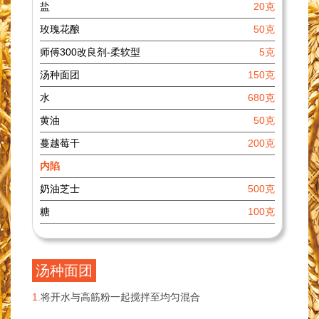
盐
20克
玫瑰花酿
50克
师傅300改良剂-柔软型
5克
汤种面团
150克
水
680克
黄油
50克
蔓越莓干
200克
内陷
奶油芝士
500克
糖
100克
汤种面团
1.
将开水与高筋粉一起搅拌至均匀混合